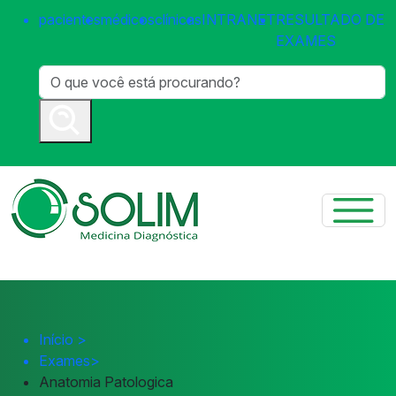
pacientes
médicos
clínicas
INTRANET
RESULTADO DE
EXAMES
Início
>
Exames
>
Anatomia Patologica