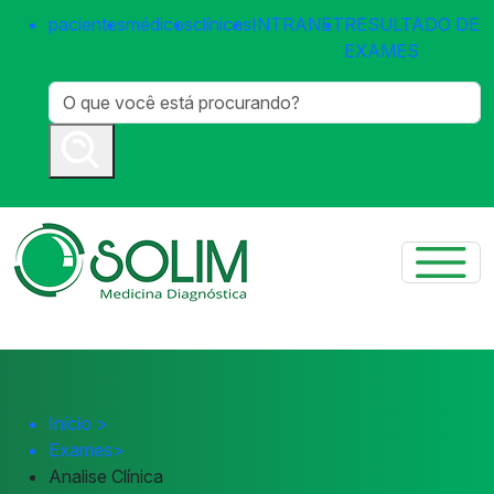
pacientes
médicos
clínicas
INTRANET
RESULTADO DE
EXAMES
Início
>
Exames
>
Analise Clínica