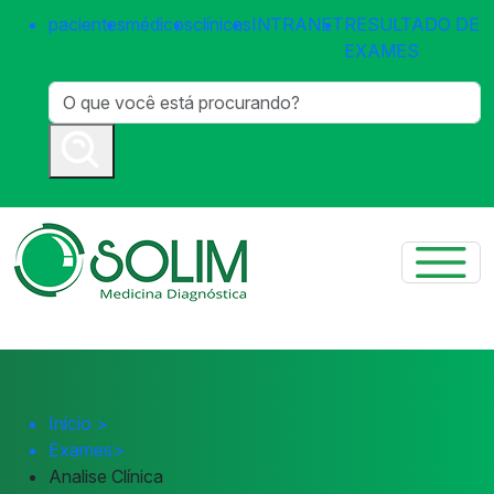
pacientes
médicos
clínicas
INTRANET
RESULTADO DE
EXAMES
Início
>
Exames
>
Analise Clínica