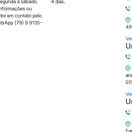
segunda a sábado.
4 dias.
informações ou
ntre em contato pelo
tsApp (79) 9 9135-
49
Ve
U
and
01
Ve
U
Fa