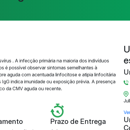
U
e
vírus . A infecção primária na maioria dos indivíduos
s é possível observar sintomas semelhantes à
U
e aguda com acentuada linfocitose e atipia linfocitária
 IgG indica imunidade ou exposição prévia. A presença
tico da CMV aguda ou recente.
Ju
Ve
U
amento
Prazo de Entrega
C