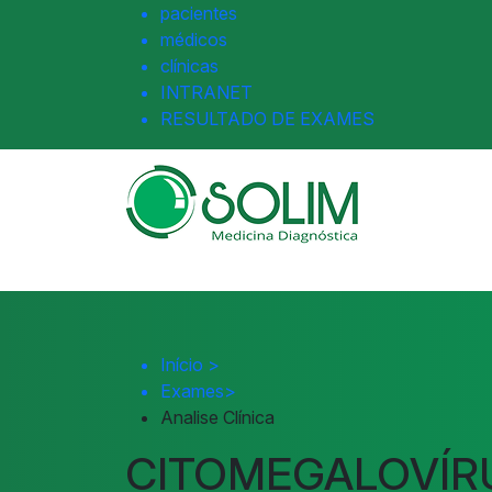
pacientes
médicos
clínicas
INTRANET
RESULTADO DE EXAMES
Início
>
Exames
>
Analise Clínica
CITOMEGALOVÍRU