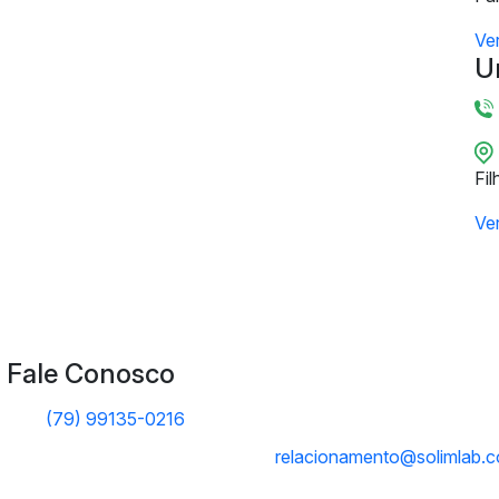
Ve
U
Fil
Ve
Fale Conosco
(79) 99135-0216
relacionamento@solimlab.c