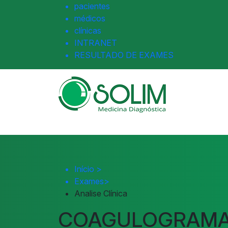
pacientes
médicos
clínicas
INTRANET
RESULTADO DE EXAMES
Início
>
Exames
>
Analise Clínica
COAGULOGRAM