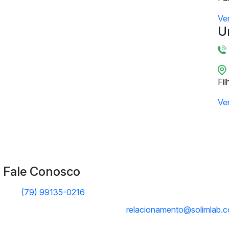
Ve
U
Fil
Ve
Fale Conosco
(79) 99135-0216
relacionamento@solimlab.c