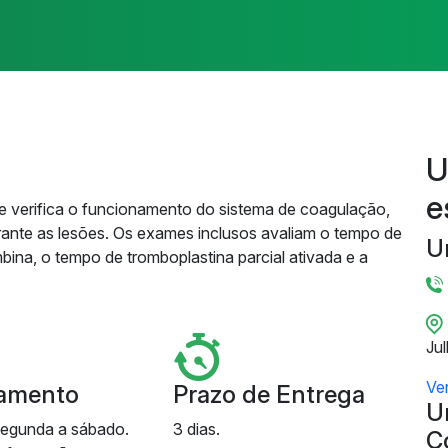
U
e
 verifica o funcionamento do sistema de coagulação,
rante as lesões. Os exames inclusos avaliam o tempo de
U
ina, o tempo de tromboplastina parcial ativada e a
Ju
Ve
amento
Prazo de Entrega
U
segunda a sábado.
3 dias.
C