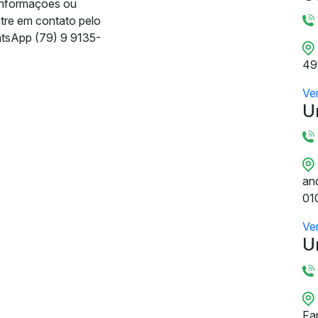
informações ou
ntre em contato pelo
tsApp (79) 9 9135-
49
Ve
U
and
01
Ve
U
Fa