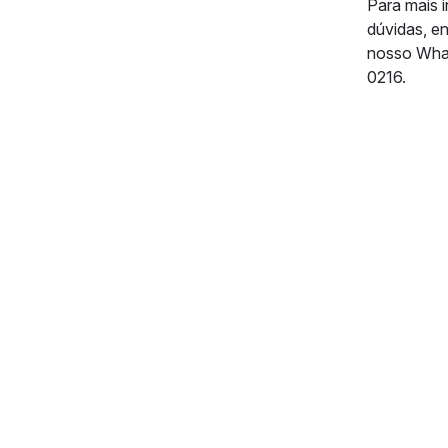
Para mais 
dúvidas, e
nosso Wha
0216.