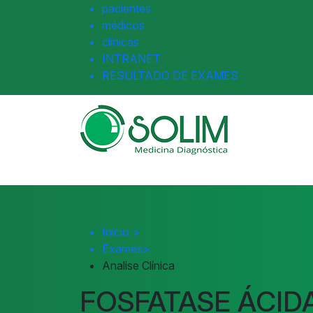
pacientes
médicos
clínicas
INTRANET
RESULTADO DE EXAMES
Início
>
Exames
>
Analise Clínica
FOSFATASE ÁCID