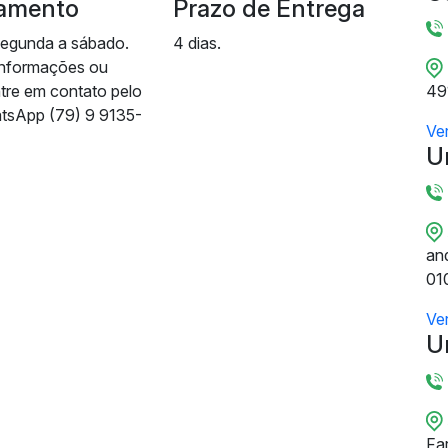
amento
Prazo de Entrega
segunda a sábado.
4 dias.
informações ou
ntre em contato pelo
49
tsApp (79) 9 9135-
Ve
U
and
01
Ve
U
Fa