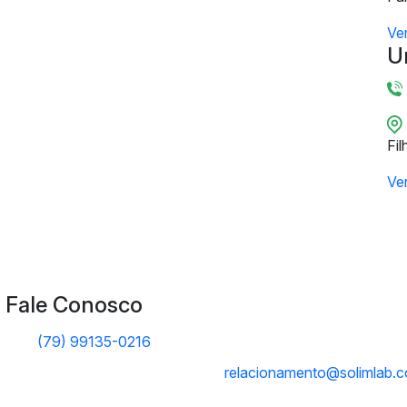
Ve
U
Fil
Ve
Fale Conosco
(79) 99135-0216
relacionamento@solimlab.c