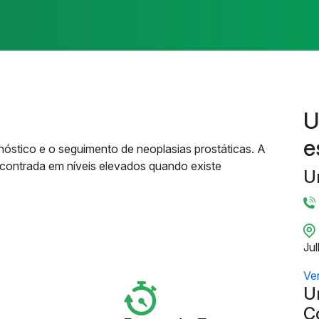
U
e
agnóstico e o seguimento de neoplasias prostáticas. A
ncontrada em níveis elevados quando existe
U
Ju
Ve
U
C