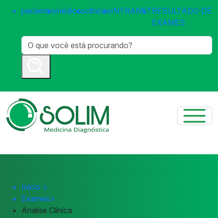
pacientes
médicos
clínicas
INTRANET
RESULTADO DE
EXAMES
Início
>
Exames
>
Analise Clínica