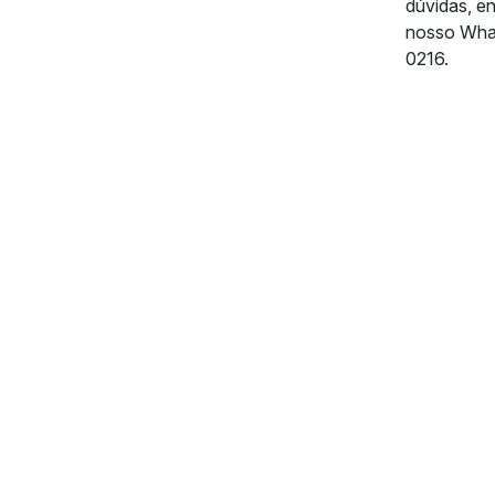
dúvidas, e
nosso Wha
0216.