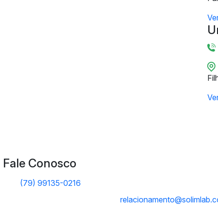
Ve
U
Fil
Ve
Fale Conosco
(79) 99135-0216
relacionamento@solimlab.c