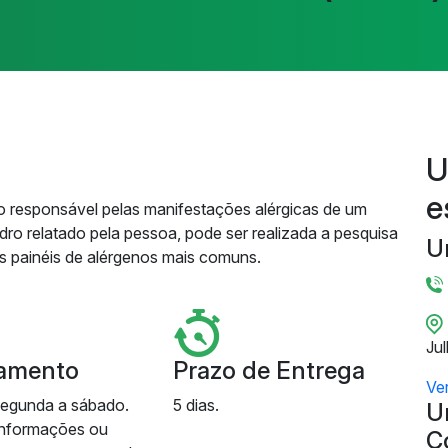
U
e
geno responsável pelas manifestações alérgicas de um
ro relatado pela pessoa, pode ser realizada a pesquisa
U
es painéis de alérgenos mais comuns.
Ju
amento
Prazo de Entrega
Ve
segunda a sábado.
5 dias.
U
informações ou
C