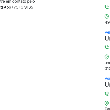
ntre em contato pelo
tsApp (79) 9 9135-
49
Ve
U
and
01
Ve
U
Fa