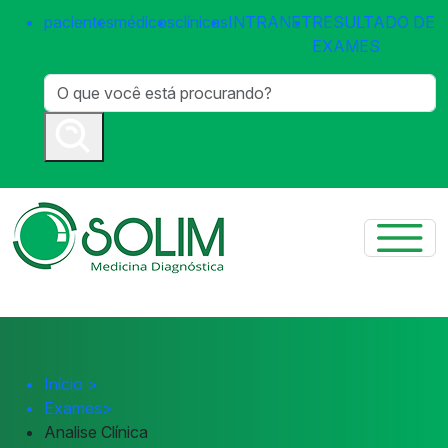
pacientes
médicos
clínicas
INTRANET
RESULTADO DE
EXAMES
Início
>
Exames
>
Analise Clínica