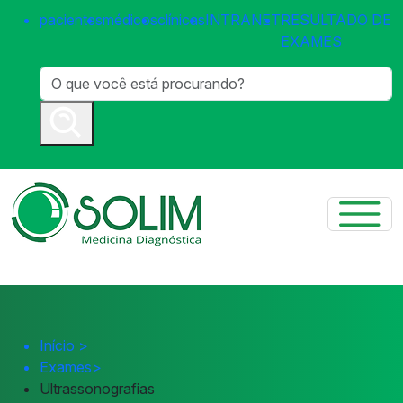
pacientes
médicos
clínicas
INTRANET
RESULTADO DE
EXAMES
Início
>
Exames
>
Ultrassonografias