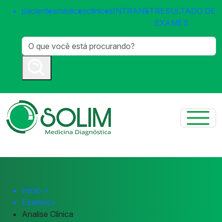
pacientes
médicos
clínicas
INTRANET
RESULTADO DE
EXAMES
Início
>
Exames
>
Analise Clínica