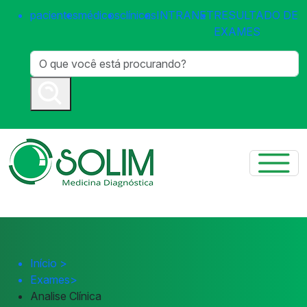
pacientes
médicos
clínicas
INTRANET
RESULTADO DE
EXAMES
Início
>
Exames
>
Analise Clínica