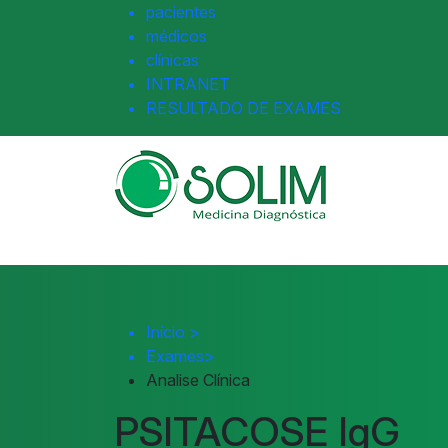
pacientes
médicos
clínicas
INTRANET
RESULTADO DE EXAMES
Início
>
Exames
>
Analise Clínica
PSITACOSE IgG