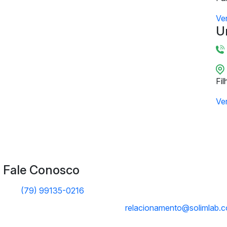
Ve
U
Fil
Ve
Fale Conosco
(79) 99135-0216
relacionamento@solimlab.c