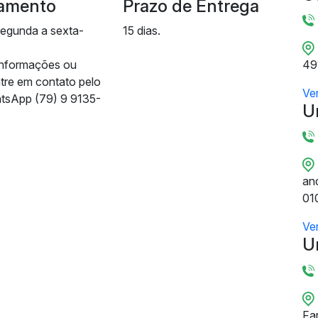
amento
Prazo de Entrega
segunda a sexta-
15 dias.
informações ou
49
ntre em contato pelo
Ve
tsApp (79) 9 9135-
U
and
01
Ve
U
Fa