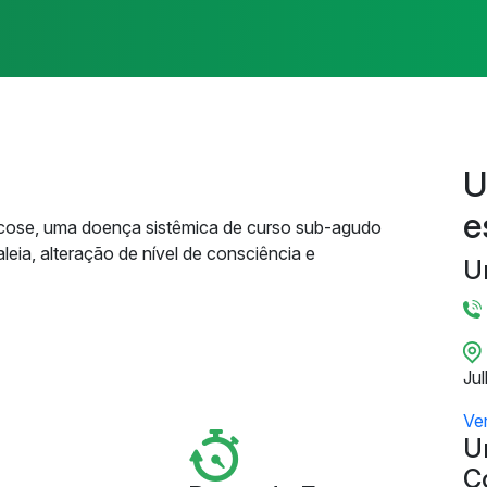
U
e
tacose, uma doença sistêmica de curso sub-agudo
eia, alteração de nível de consciência e
U
Ju
Ve
U
C