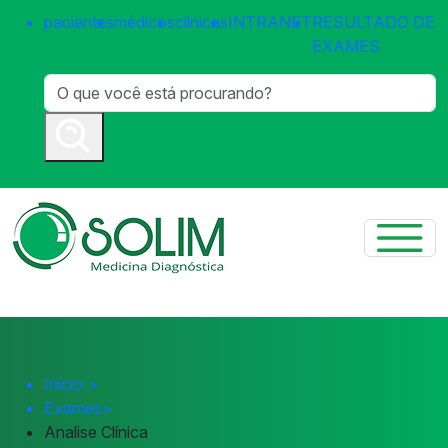
pacientes
médicos
clínicas
INTRANET
RESULTADO DE
EXAMES
Início
>
Exames
>
Analise Clínica