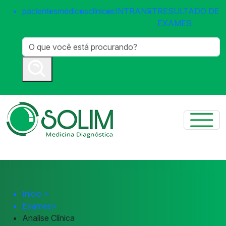
pacientes
médicos
clínicas
INTRANET
RESULTADO DE
EXAMES
Início
>
Exames
>
Analise Clínica