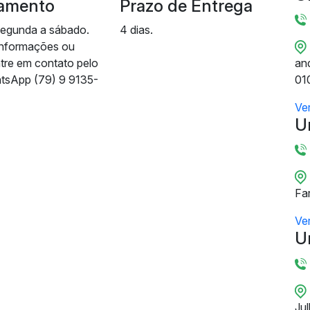
amento
Prazo de Entrega
segunda a sábado.
4 dias.
informações ou
ntre em contato pelo
and
tsApp (79) 9 9135-
01
Ve
U
Fa
Ve
U
Ju