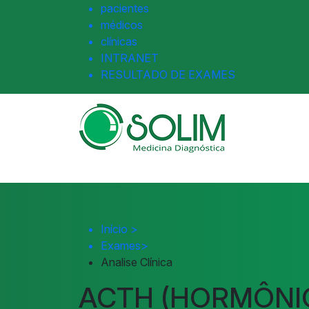
pacientes
médicos
clínicas
INTRANET
RESULTADO DE EXAMES
Início
>
Exames
>
Analise Clínica
ACTH (HORMÔNI