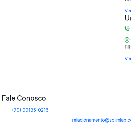
Ve
U
Fil
Ve
Fale Conosco
(79) 99135-0216
relacionamento@solimlab.c