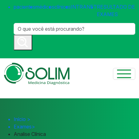
pacientes
médicos
clínicas
INTRANET
RESULTADO DE
EXAMES
Início
>
Exames
>
Analise Clínica