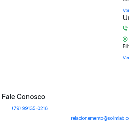
Ve
U
Fil
Ve
Fale Conosco
(79) 99135-0216
relacionamento@solimlab.c