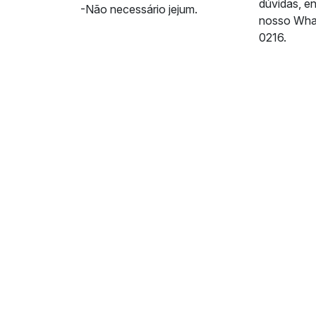
dúvidas, e
-Não necessário jejum.
nosso Wha
0216.