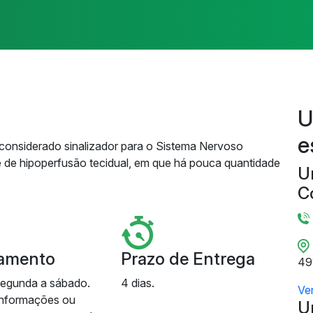
U
e
 considerado sinalizador para o Sistema Nervoso
e de hipoperfusão tecidual, em que há pouca quantidade
U
C
amento
Prazo de Entrega
49
segunda a sábado.
4 dias.
Ve
informações ou
U