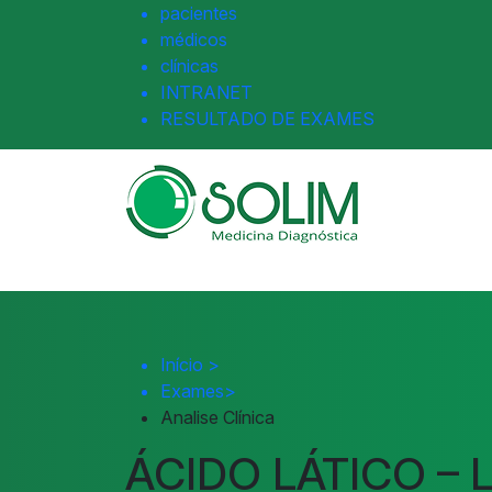
pacientes
médicos
clínicas
INTRANET
RESULTADO DE EXAMES
Início
>
Exames
>
Analise Clínica
ÁCIDO LÁTICO – 