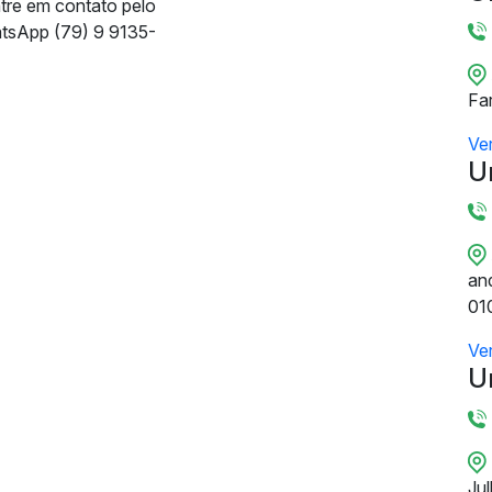
ntre em contato pelo
tsApp (79) 9 9135-
Fa
Ve
U
and
01
Ve
U
Ju