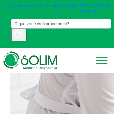
pacientes
médicos
clínicas
INTRANET
RESULTADO DE
EXAMES