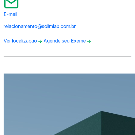
E-mail
relacionamento@solimlab.com.br
Ver localização
Agende seu Exame