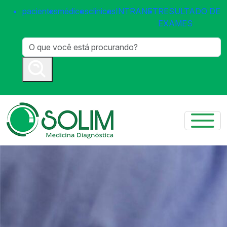
pacientes
médicos
clínicas
INTRANET
RESULTADO DE
EXAMES