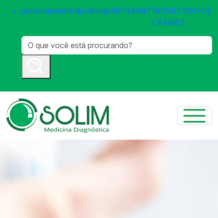
pacientes
médicos
clínicas
INTRANET
RESULTADO DE
EXAMES