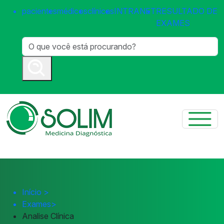
pacientes
médicos
clínicas
INTRANET
RESULTADO DE
EXAMES
Início
>
Exames
>
Analise Clínica