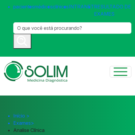
pacientes
médicos
clínicas
INTRANET
RESULTADO DE
EXAMES
Início
>
Exames
>
Analise Clínica