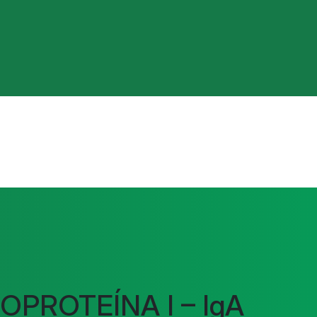
OPROTEÍNA I – IgA