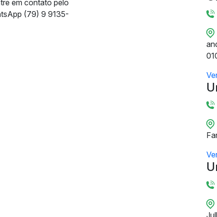
ntre em contato pelo
tsApp (79) 9 9135-
and
01
Ve
U
Fa
Ve
U
Ju