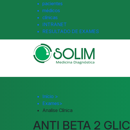
pacientes
médicos
clínicas
INTRANET
RESULTADO DE EXAMES
Início
>
Exames
>
Analise Clínica
ANTI BETA 2 GLIC