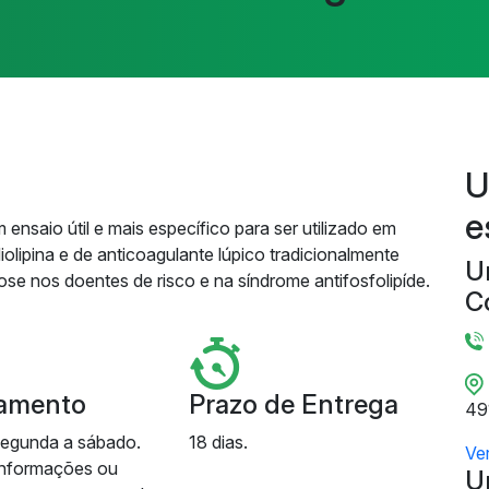
U
e
 ensaio útil e mais específico para ser utilizado em
olipina e de anticoagulante lúpico tradicionalmente
U
ose nos doentes de risco e na síndrome antifosfolipíde.
C
amento
Prazo de Entrega
49
segunda a sábado.
18 dias.
Ve
informações ou
U