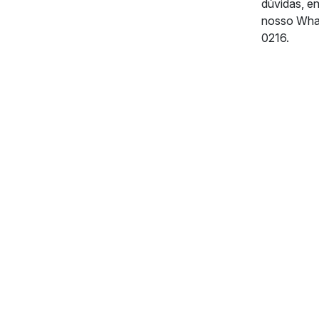
dúvidas, e
nosso Wha
0216.