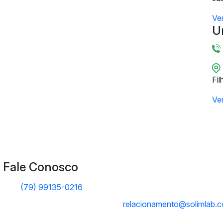
Ve
U
Fil
Ve
Fale Conosco
(79) 99135-0216
relacionamento@solimlab.c