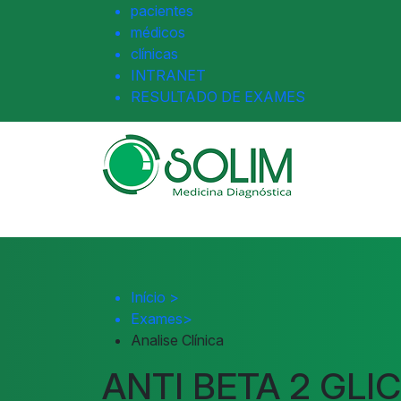
pacientes
médicos
clínicas
INTRANET
RESULTADO DE EXAMES
Início
>
Exames
>
Analise Clínica
ANTI BETA 2 GLI