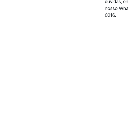
dúvidas, e
nosso Wha
0216.