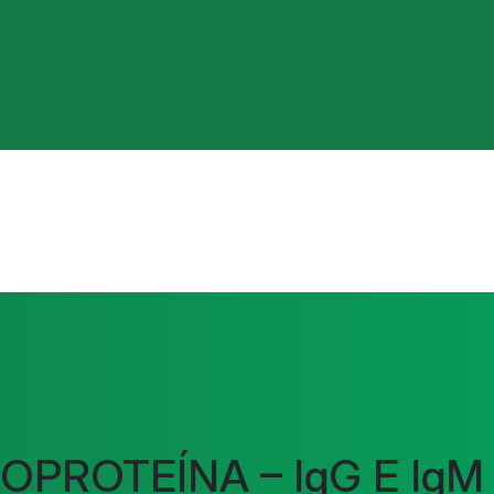
COPROTEÍNA – IgG E IgM