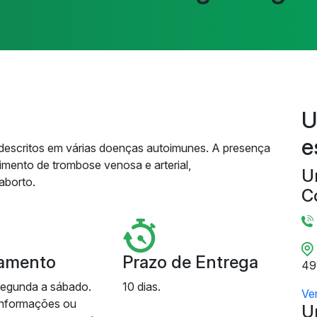
U
e
 descritos em várias doenças autoimunes. A presença
imento de trombose venosa e arterial,
U
aborto.
C
amento
Prazo de Entrega
49
segunda a sábado.
10 dias.
Ve
informações ou
U