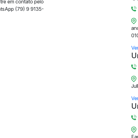
ntre em contato pelo
tsApp (79) 9 9135-
and
01
Ve
U
Ju
Ve
U
Fa