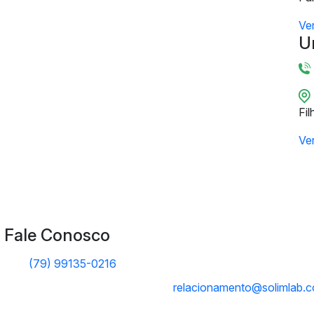
Ve
U
Fil
Ve
Fale Conosco
(79) 99135-0216
relacionamento@solimlab.c