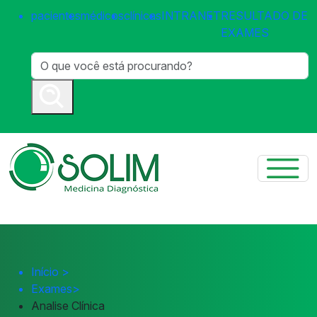
pacientes
médicos
clínicas
INTRANET
RESULTADO DE
EXAMES
Início
>
Exames
>
Analise Clínica