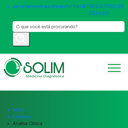
pacientes
médicos
clínicas
INTRANET
RESULTADO DE
EXAMES
Início
>
Exames
>
Analise Clínica