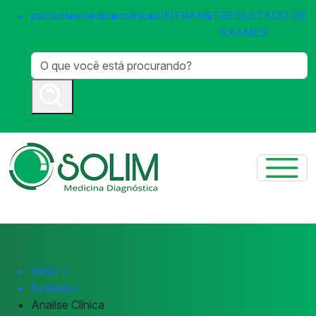
pacientes
médicos
clínicas
INTRANET
RESULTADO DE
EXAMES
Início
>
Exames
>
Analise Clínica