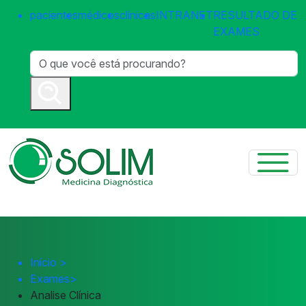
pacientes
médicos
clínicas
INTRANET
RESULTADO DE
EXAMES
Início
>
Exames
>
Analise Clínica