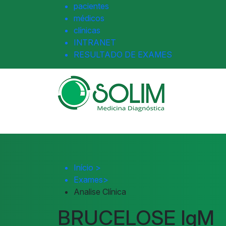
pacientes
médicos
clínicas
INTRANET
RESULTADO DE EXAMES
Início
>
Exames
>
Analise Clínica
BRUCELOSE IgM