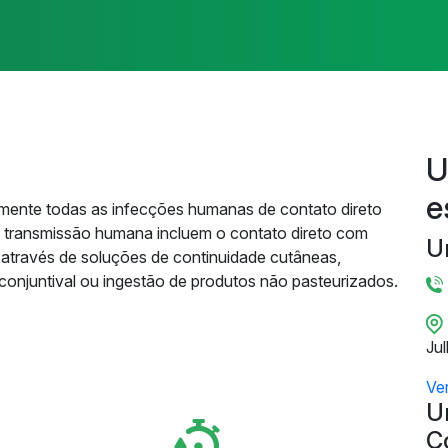
U
e
lmente todas as infecções humanas de contato direto
de transmissão humana incluem o contato direto com
U
através de soluções de continuidade cutâneas,
onjuntival ou ingestão de produtos não pasteurizados.
Ju
Ve
U
C