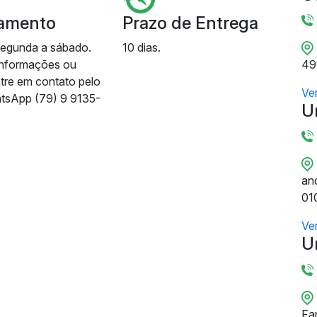
amento
Prazo de Entrega
segunda a sábado.
10 dias.
informações ou
49
ntre em contato pelo
Ve
tsApp (79) 9 9135-
U
and
01
Ve
U
Fa