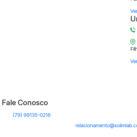
Ve
U
Fil
Ve
Fale Conosco
(79) 99135-0216
relacionamento@solimlab.c