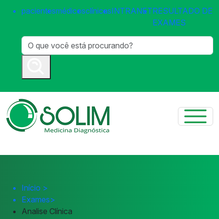
pacientes
médicos
clínicas
INTRANET
RESULTADO DE
EXAMES
Início
>
Exames
>
Analise Clínica