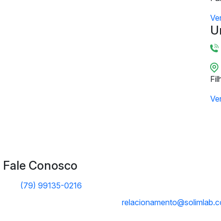
Ve
U
Fil
Ve
Fale Conosco
(79) 99135-0216
relacionamento@solimlab.c