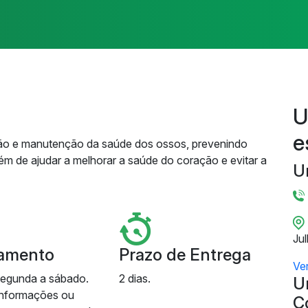
U
e
ação e manutenção da saúde dos ossos, prevenindo
m de ajudar a melhorar a saúde do coração e evitar a
U
Ju
amento
Prazo de Entrega
Ve
segunda a sábado.
2 dias.
U
informações ou
C