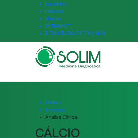
pacientes
médicos
clínicas
INTRANET
RESULTADO DE EXAMES
Início
>
Exames
>
Analise Clínica
CÁLCIO