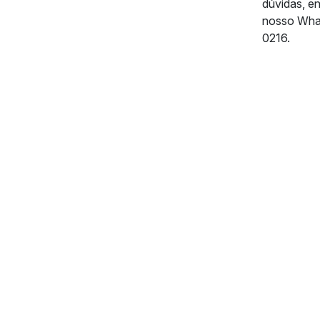
dúvidas, e
nosso Wha
0216.