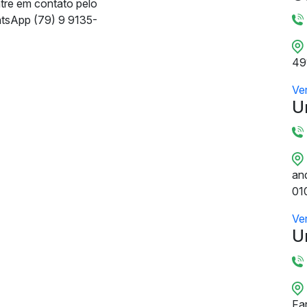
ntre em contato pelo
tsApp (79) 9 9135-
49
Ve
U
and
01
Ve
U
Fa