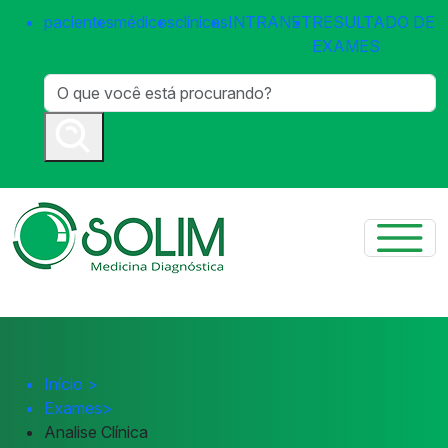
pacientes
médicos
clínicas
INTRANET
RESULTADO DE
EXAMES
Início
>
Exames
>
Analise Clínica