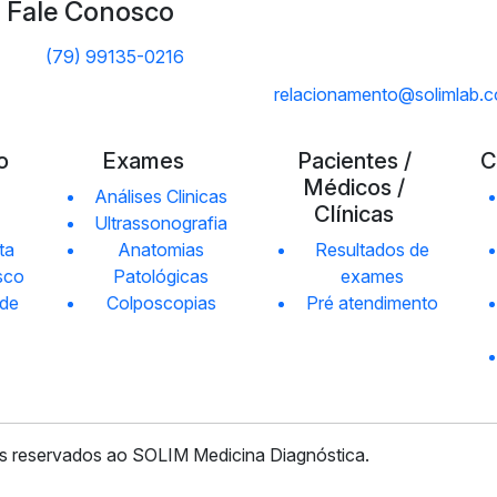
Fale Conosco
(79) 99135-0216
relacionamento@solimlab.c
o
Exames
Pacientes /
C
Médicos /
Análises Clinicas
Clínicas
Ultrassonografia
ta
Anatomias
Resultados de
sco
Patológicas
exames
úde
Colposcopias
Pré atendimento
os reservados ao
SOLIM Medicina Diagnóstica.