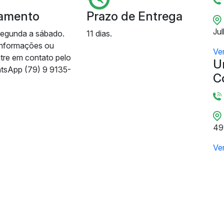
amento
Prazo de Entrega
Ju
segunda a sábado.
11 dias.
informações ou
Ve
ntre em contato pelo
U
tsApp (79) 9 9135-
C
49
Ve