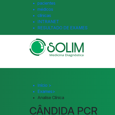
pacientes
médicos
clínicas
INTRANET
RESULTADO DE EXAMES
Início
>
Exames
>
Analise Clínica
CÂNDIDA PCR