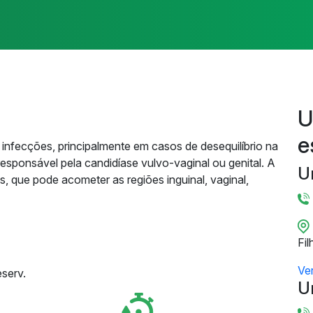
U
e
infecções, principalmente em casos de desequilíbrio na
responsável pela candidíase vulvo-vaginal ou genital. A
U
 que pode acometer as regiões inguinal, vaginal,
Fil
Ve
serv.
U