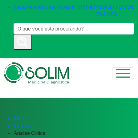
pacientes
médicos
clínicas
INTRANET
RESULTADO DE
EXAMES
Início
>
Exames
>
Analise Clínica