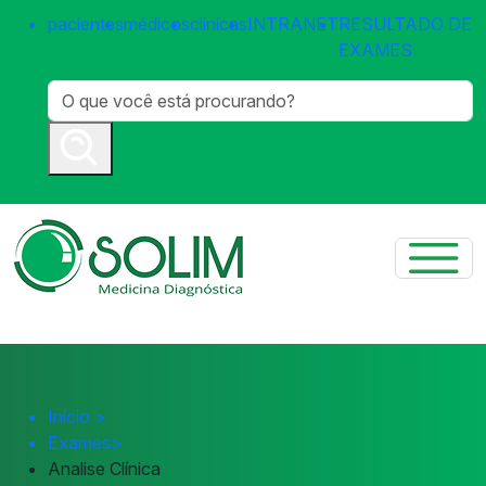
pacientes
médicos
clínicas
INTRANET
RESULTADO DE
EXAMES
Início
>
Exames
>
Analise Clínica