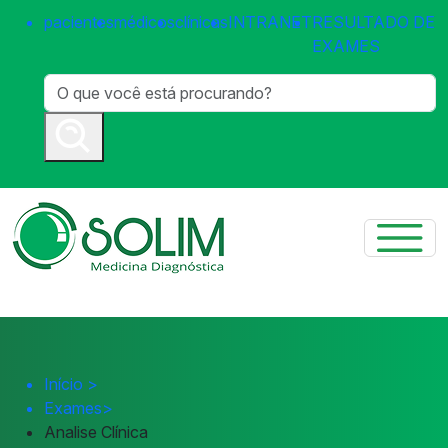
pacientes
médicos
clínicas
INTRANET
RESULTADO DE
EXAMES
Início
>
Exames
>
Analise Clínica