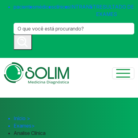
pacientes
médicos
clínicas
INTRANET
RESULTADO DE
EXAMES
Início
>
Exames
>
Analise Clínica