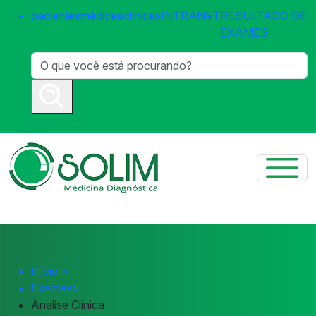
pacientes
médicos
clínicas
INTRANET
RESULTADO DE
EXAMES
Início
>
Exames
>
Analise Clínica