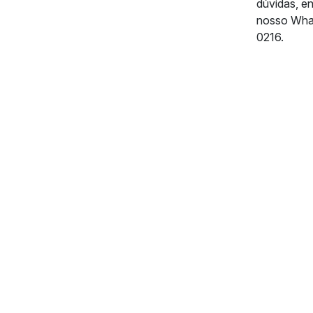
dúvidas, e
nosso Wha
0216.