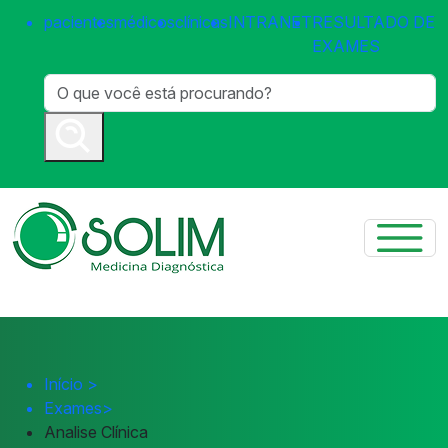
pacientes
médicos
clínicas
INTRANET
RESULTADO DE
EXAMES
Início
>
Exames
>
Analise Clínica