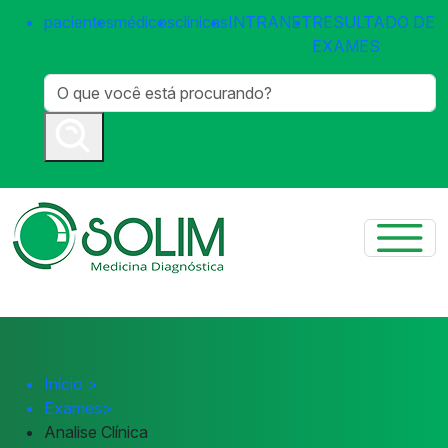
pacientes
médicos
clínicas
INTRANET
RESULTADO DE
EXAMES
Início
>
Exames
>
Analise Clínica