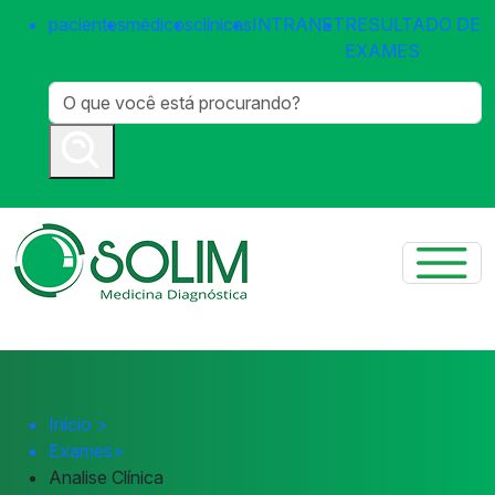
pacientes
médicos
clínicas
INTRANET
RESULTADO DE
EXAMES
Início
>
Exames
>
Analise Clínica