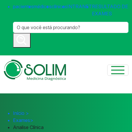
pacientes
médicos
clínicas
INTRANET
RESULTADO DE
EXAMES
Início
>
Exames
>
Analise Clínica