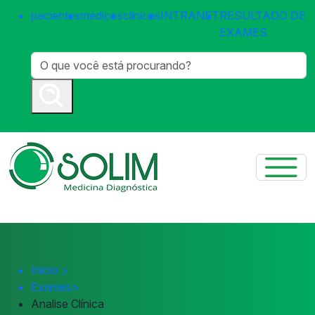
pacientes
médicos
clínicas
INTRANET
RESULTADO DE
EXAMES
Início
>
Exames
>
Analise Clínica