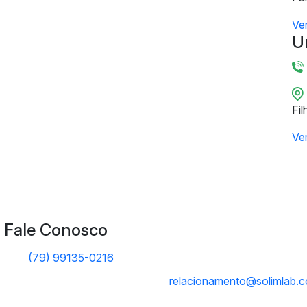
Ve
U
Fil
Ve
Fale Conosco
(79) 99135-0216
relacionamento@solimlab.c