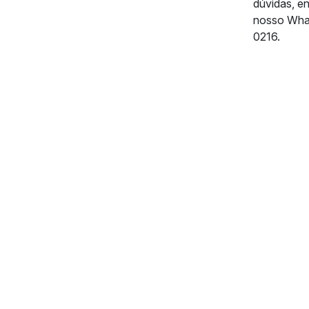
dúvidas, e
nosso Wha
0216.