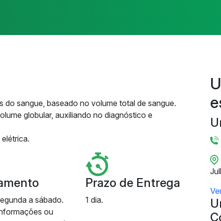
U
e
as do sangue, baseado no volume total de sangue.
olume globular, auxiliando no diagnóstico e
U
elétrica.
Ju
amento
Prazo de Entrega
Ve
segunda a sábado.
1 dia.
U
informações ou
C