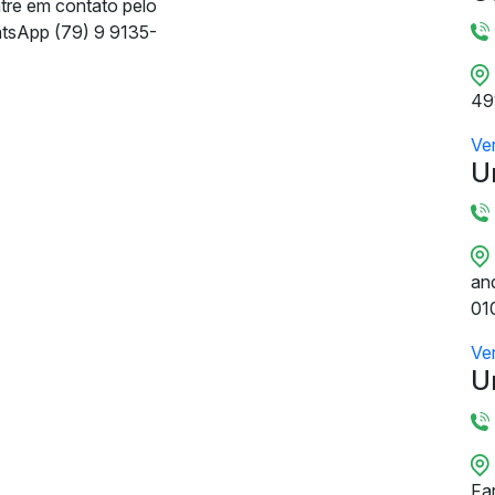
ntre em contato pelo
tsApp (79) 9 9135-
49
Ve
U
and
01
Ve
U
Fa