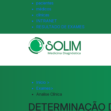
pacientes
médicos
clínicas
INTRANET
RESULTADO DE EXAMES
Início
>
Exames
>
Analise Clínica
DETERMINAÇÃO 