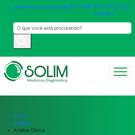
pacientes
médicos
clínicas
INTRANET
RESULTADO DE
EXAMES
Início
>
Exames
>
Analise Clínica