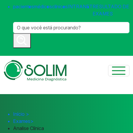
pacientes
médicos
clínicas
INTRANET
RESULTADO DE
EXAMES
Início
>
Exames
>
Analise Clínica