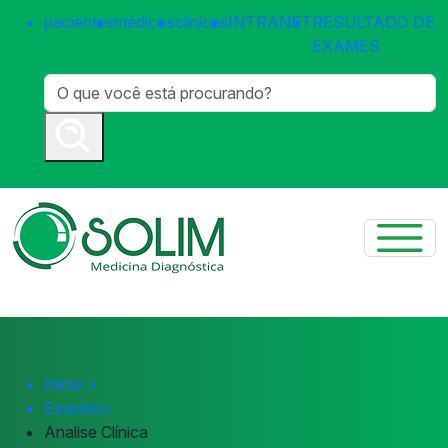
pacientes
médicos
clínicas
INTRANET
RESULTADO DE
EXAMES
Início
>
Exames
>
Analise Clínica