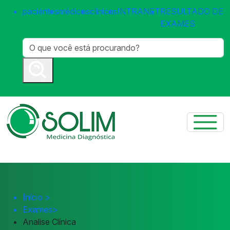
pacientes
médicos
clínicas
INTRANET
RESULTADO DE
EXAMES
Início
>
Exames
>
Analise Clínica